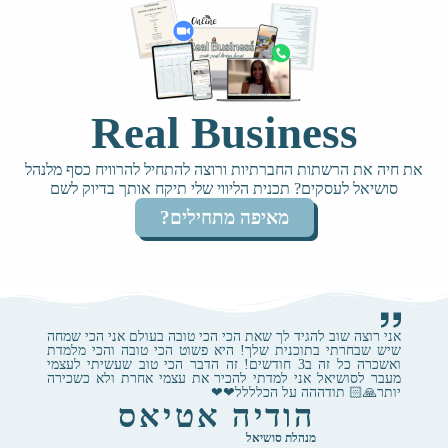
Real Business
את חיה את הרשתות החברתיות ורוצה להתחיל להרוויח כסף מלנהל
סושיאל לעסקים? תכנית הליווי שלי תיקח אותך בדיוק לשם
מאיפה מתחילים?
אני רוצה שוב להגיד לך שאת הכי הכי טובה בעולם אני הכי שמחה
שיש שבחרתי בתוכנית שלך! היא פשוט הכי טובה והכי מלמדת
ואשכרה כל זה ב3 חודשים! זה הדבר הכי טוב שעשיתי לעצמי
מעבר לסושיאל אני למדתי להכיר את עצמי אחרת ולא כשכירה
יותר🙏🏻 תודההה על הכלללל❤❤
הודיה אטיאס
מנהלת סושיאל