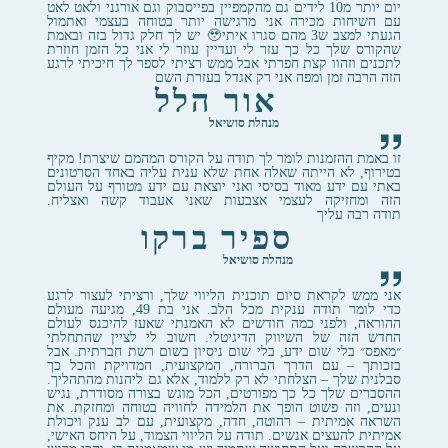
יום יותר מ10 לידים גם מהקמפיין בפייסבוק וגם אורגני ולאט לאט
עם השיחות מכירה אני מרגישה יותר בטוחה בעצמי ואתמול
הגעתי למצב ש3 מהם סגרו איתי🥹 יש לך חלק גדול בזה ובאמת
שהקורס שלך כל כך עזר לי ועדיין עוזר לי אני כל הזמן חוזרת
לתכנים וזהוו קצת חפרתי אבל ממש רציתי לספר לך חיכיתי לרגע
הזה הרבה זמן ומפה אני רק אגדל בעזרת השם
אור הלל
מנהלת סושיאל
זו באמת ההזמנות לומר לך תודה על הקורס המהמם שיצרת! מקיף
בטירוף, לא הייתה שאלה אחת שלא ענית עליה באחד הסרטונים
באתי עם ידע מאוד בסיסי ואני יוצאת עם ידע מטורף על העולם
הזה ומחזיקה לעצמי אצבעות שאני אעבוד קשה ואצליח.
תודה רבה עליך
ספיר ברקו
מנהלת סושיאל
אני ממש לקראת סיום תוכנית הליווי שלך, ורציתי לעצור לרגע
כדי לומר תודה ענקית מכל הלב. אני בת 49, מגיעה מעולם
ההוראה, ולפני כמה חודשים לא האמנתי שאעז להיכנס לעולם
החדש הזה של השיווק הדיגיטלי. חשוב לי לציין שהתחלתי
״מאפס״ בלי שום ידע, בלי שום ניסיון בשום רשת חברתית. אבל
בזכותך – עם הדרך הברורה, המקצועית, המדויקת והכל כך
סבלנית שלך – הצלחתי לא רק ללמוד, אלא גם ליהנות מהתהליך.
ההסברים שלך כל כך מפורטים, הכל מוגש בצורה מסודרת, נגיש
ונעים, וזה פשוט הופך את הלמידה לחוויה בטוחה ומחזקת. את
השראה אמיתית – רהוטה, חדה, מקצועית, עם לב ענק ויכולת
אמיתית להעצים אנשים. תודה על הליווי הצמוד, על היחס האישי,