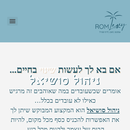
Real Business | תכנית ליווי למנהלות סושיאל
להדרכה החינמית – מנהלת סושיאל AI
אם בא לך לעשות
שינוי
בחיים...
ניהול סושיאל
אומרים שכשעובדים במה שאוהבים זה מרגיש
כאילו לא עובדים בכלל…
ניהול סושיאל
הוא המקצוע המבוקש שיתן לך
את האפשרות להכניס כסף מכל מקום, להיות
הבוס של עצמך ולהנות מכל רגע.