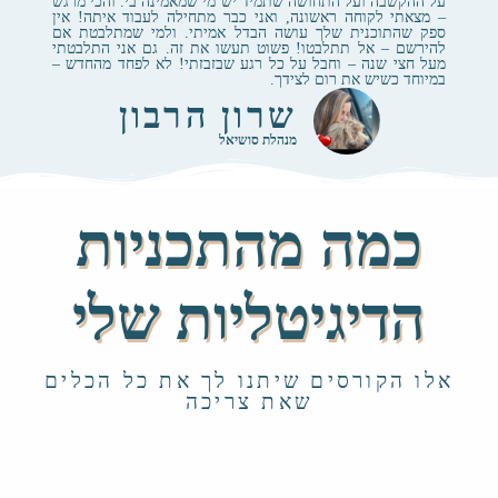
על ההקשבה ועל התחושה שתמיד יש מי שמאמינה בי. והכי מרגש
– מצאתי לקוחה ראשונה, ואני כבר מתחילה לעבוד איתה! אין
ספק שהתוכנית שלך עושה הבדל אמיתי. ולמי שמתלבטת אם
להירשם – אל תתלבטו! פשוט תעשו את זה. גם אני התלבטתי
מעל חצי שנה – וחבל על כל רגע שבזבזתי! לא לפחד מהחדש –
במיוחד כשיש את רום לצידך.
שרון הרבון
מנהלת סושיאל
כמה מהתכניות
הדיגיטליות שלי
אלו הקורסים שיתנו לך את כל הכלים
שאת צריכה