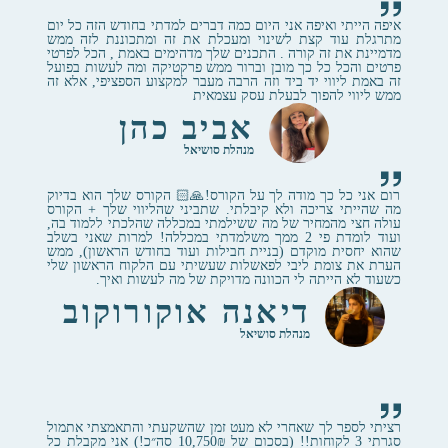
איפה הייתי ואיפה אני היום כמה דברים למדתי בחודש הזה כל יום
מתרגלת עוד קצת לשינוי ומעכלת את זה ומתכוננת לזה ממש
מדמיינת את זה קורה . התכנים שלך מדהימים באמת , הכל לפרטי
פרטים והכל כל כך מובן וברור ממש פרקטיקה ומה לעשות בפועל
זה באמת ליווי יד ביד וזה הרבה מעבר למקצוע הספציפי, אלא זה
ממש ליווי להפוך לבעלת עסק עצמאית
אביב כהן
מנהלת סושיאל
רום אני כל כך מודה לך על הקורס!🙏🏻 הקורס שלך הוא בדיוק
מה שהייתי צריכה ולא קיבלתי. שתביני שהליווי שלך + הקורס
עולה חצי מהמחיר של מה ששילמתי במכללה שהלכתי ללמוד בה,
ועוד לומדת פי 2 ממך משלמדתי במכללה! למרות שאני בשלב
שהוא יחסית מוקדם (בניית חבילות ועוד בחודש הראשון), ממש
הערת את צומת ליבי לפאשלות שעשיתי עם הלקוח הראשון שלי
כשעוד לא הייתה לי הכוונה מדויקת של מה לעשות ואיך.
דיאנה אוקורוקוב
מנהלת סושיאל
רציתי לספר לך שאחרי לא מעט זמן שהשקעתי והתאמצתי אתמול
סגרתי 3 לקוחות!! (בסכום של 10,750₪ סה״כ!) אני מקבלת כל